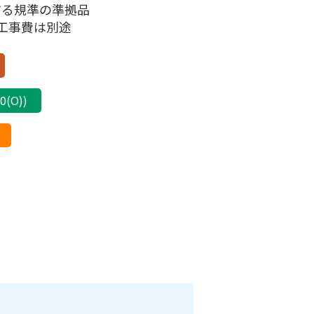
関する規準の準拠品
工事費は別途
(O))