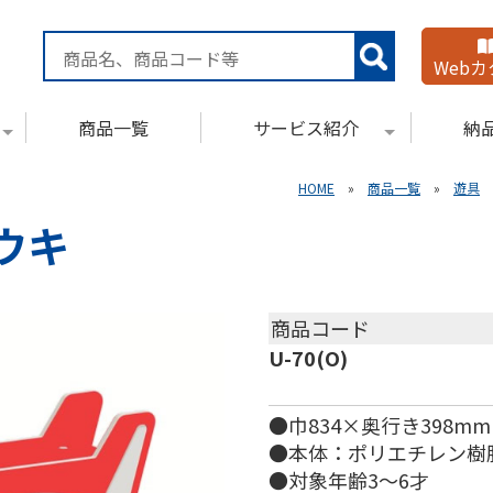
Web
商品一覧
サービス紹介
納
HOME
»
商品一覧
»
遊具
ウキ
商品コード
U-70(O)
●巾834×奥行き398mm
●本体：ポリエチレン樹
●対象年齢3～6才