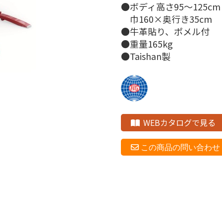
●ボディ高さ95～125cm
巾160×奥行き35cm
●牛革貼り、ポメル付
●重量165kg
●Taishan製
WEBカタログで見る