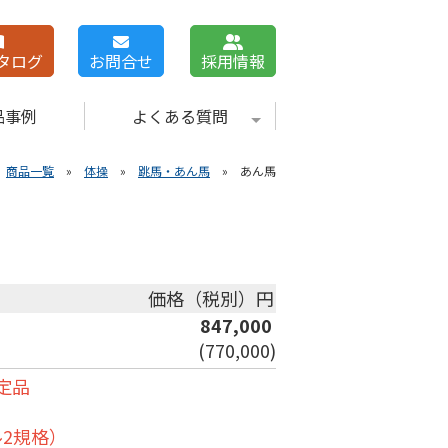
カタログ
お問合せ
採用情報
品事例
よくある質問
»
商品一覧
»
体操
»
跳馬・あん馬
» あん馬
価格（税別）円
847,000
(770,000)
定品
ル2規格）