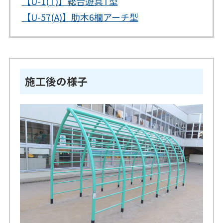
【U-1(T)】総合遊具T型
【U-57(A)】肋木6欄アーチ型
施工後の様子